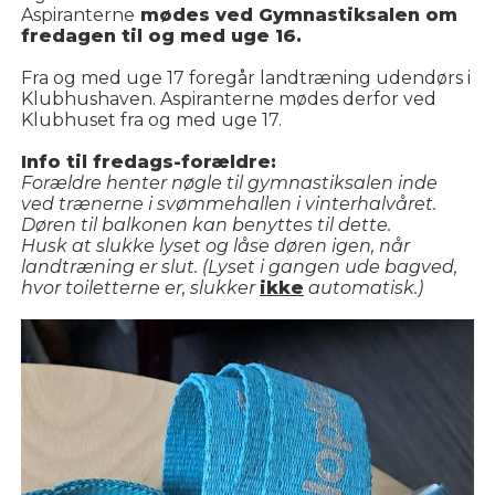
Aspiranterne
mødes ved Gymnastiksalen om
fredagen til og med uge 16.
Fra og med uge 17 foregår landtræning udendørs i
Klubhushaven. Aspiranterne mødes derfor ved
Klubhuset fra og med uge 17.
Info til fredags-forældre:
Forældre henter nøgle til gymnastiksalen inde
ved trænerne i svømmehallen i vinterhalvåret.
Døren til balkonen kan benyttes til dette.
Husk at slukke lyset og låse døren igen, når
landtræning er slut. (Lyset i gangen ude bagved,
hvor toiletterne er, slukker
ikke
automatisk.)