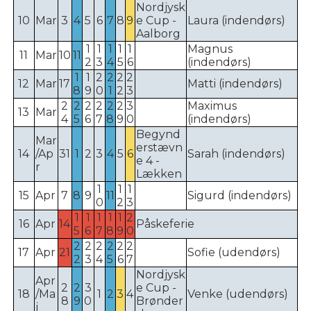
Nordjysk
10
Mar
3
4
5
6
7
8
9
e Cup -
Laura (indendørs)
Aalborg
1
1
1
1
1
Magnus
11
Mar
10
11
2
3
4
5
6
(indendørs)
1
1
2
2
2
2
12
Mar
17
Matti (indendørs)
8
9
0
1
2
3
2
2
2
2
2
2
3
Maximus
13
Mar
4
5
6
7
8
9
0
(indendørs)
Begynd
Mar
erstævn
14
/Ap
31
1
2
3
4
5
6
Sarah (indendørs)
e 4 -
r
Lækken
1
1
1
15
Apr
7
8
9
11
Sigurd (indendørs)
0
2
3
1
1
1
1
1
2
16
Apr
14
Påskeferie
5
6
7
8
9
0
2
2
2
2
2
2
17
Apr
21
Sofie (udendørs)
2
3
4
5
6
7
Nordjysk
Apr
2
2
3
e Cup -
18
/Ma
1
2
3
4
Venke (udendørs)
8
9
0
Brønder
j