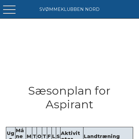
SVØMMEKLUBBEN NORD
Sæsonplan for
Aspirant
Må
Ug
Aktivit
ne
M
T
O
T
F
L
S
Landtræning