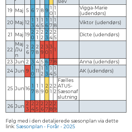
slev
1
1
Vigga-Marie
19
Maj
5
6
7
8
9
0
1
(udendørs)
1
1
1
1
1
1
20
Maj
12
Viktor (udendørs)
3
4
5
6
7
8
2
2
2
2
2
2
21
Maj
19
Dicte (udendørs)
0
1
2
3
4
5
Maj
2
2
2
2
3
3
22
/Ju
1
6
7
8
9
0
1
n
23
Jun
2
3
4
5
6
7
8
Anna (udendørs)
1
1
1
1
1
24
Jun
9
11
AK (udendørs)
0
2
3
4
5
Fælles
1
1
1
2
2
2
ATUS-
25
Jun
16
7
8
9
0
1
2
Sæsonaf
slutning
2
2
2
2
2
2
2
26
Jun
3
4
5
6
7
8
9
Følg med i den detaljerede sæsonplan via dette
link:
Sæsonplan - Forår - 2025