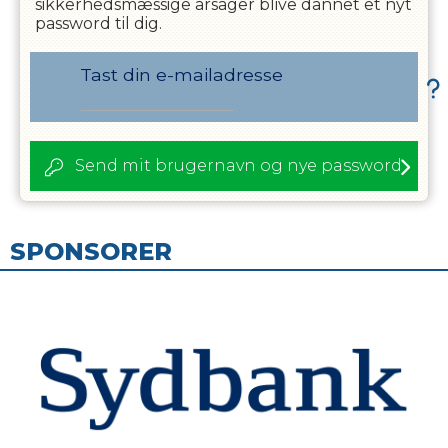
sikkerhedsmæssige årsager blive dannet et nyt
password til dig.
Tast din e-mailadresse
Send mit brugernavn og nye password
SPONSORER